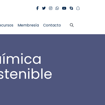
ecursos
Membresía
Contacto
uímica
stenible