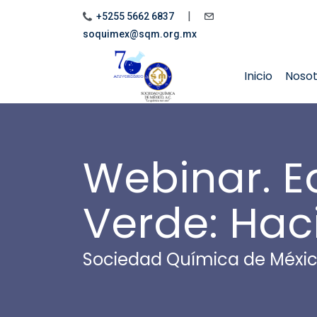
|
+5255 5662 6837
soquimex@sqm.org.mx
Inicio
Noso
Webinar. E
Verde: Hac
Sociedad Química de Méxi