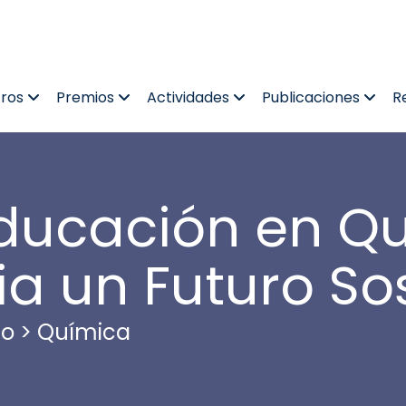
tros
Premios
Actividades
Publicaciones
R
ducación en Q
ia un Futuro So
co
>
Química