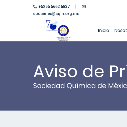
|
+5255 5662 6837
soquimex@sqm.org.mx
Inicio
Noso
Aviso de Pr
Sociedad Química de Méxi