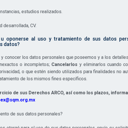
nstancias, estudios realizados.
 desarrollada, CV.
ar u oponerse al uso y tratamiento de sus datos pe
us datos?
y conocer los datos personales que poseemos y a los detalles
inexactos o incompletos;
Cancelarlos
y eliminarlos cuando co
rivacidad, o que estén siendo utilizados para finalidades no aut
ratamiento de los mismos fines específicos.
cicio de sus Derechos ARCO, así como los plazos, inform
mex@sqm.org.mx
iento de sus datos personales?
os otorgó para el uso de sus datos personales, envíe su solici