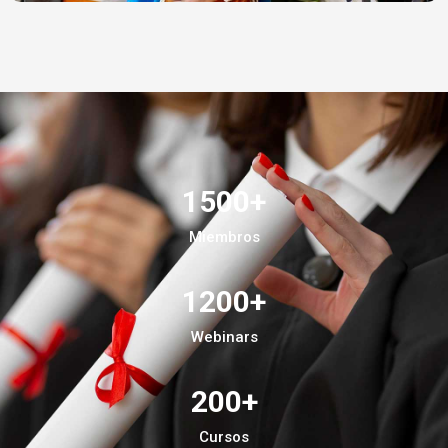
1500
+
Miembros
1200
+
Webinars
200
+
Cursos