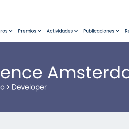
tros
Premios
Actividades
Publicaciones
R
rence Amster
co
>
Developer