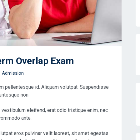
erm Overlap Exam
Admission
m pellentesque id. Aliquam volutpat. Suspendisse
llentesque non
estibulum eleifend, erat odio tristique enim, nec
u commodo ante.
tpat eros pulvinar velit laoreet, sit amet egestas