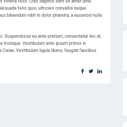
t viverra felis. Cras sagittis sem sit amet urna
esuada felis quis, ultricies convallis neque.
mus bibendum nibh in dolor pharetra, a euismod nulla
nc. Suspendisse eu ante pretium, consectetur leo at,
e tristique. Vestibulum ante ipsum primis in
a Curae; Vestibulum ligula libero, feugiat faucibus