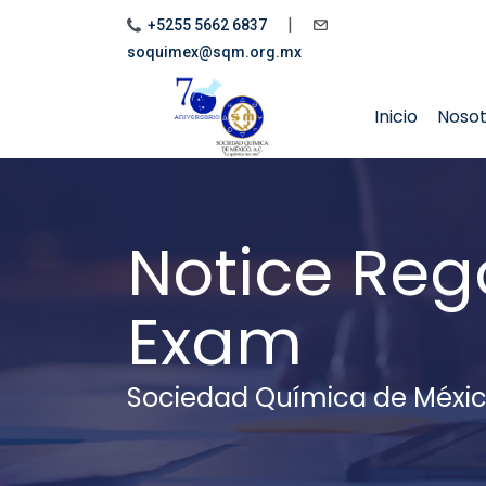
|
+5255 5662 6837
soquimex@sqm.org.mx
Inicio
Noso
Notice Reg
Exam
Sociedad Química de Méxi