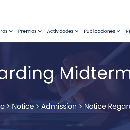
tros
Premios
Actividades
Publicaciones
R
arding Midter
co
>
Notice
>
Admission
>
Notice Regar