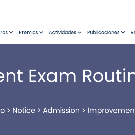
tros
Premios
Actividades
Publicaciones
R
nt Exam Routi
co
>
Notice
>
Admission
>
Improvement