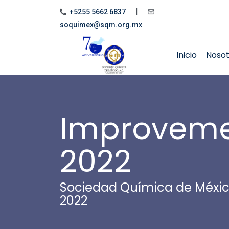
|
+5255 5662 6837
soquimex@sqm.org.mx
Inicio
Noso
Improveme
2022
Sociedad Química de Méxi
2022