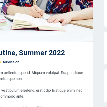
utine, Summer 2022
Admission
m pellentesque id. Aliquam volutpat. Suspendisse
llentesque non
estibulum eleifend, erat odio tristique enim, nec
u commodo ante.