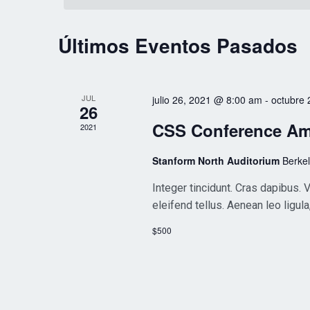
Eventos
palabra
clave.
Calendario
Últimos Eventos Pasados
de
Eventos
JUL
julio 26, 2021 @ 8:00 am
-
octubre 
26
CSS Conference A
2021
Stanform North Auditorium
Berke
Integer tincidunt. Cras dapibus
eleifend tellus. Aenean leo ligula
$500