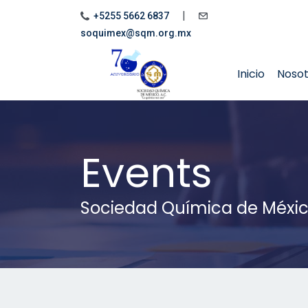
|
+5255 5662 6837
soquimex@sqm.org.mx
Inicio
Noso
Events
Sociedad Química de Méxi