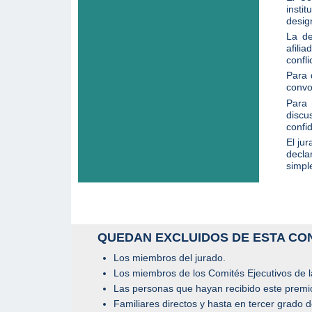
insti
desig
La de
afili
confli
Para 
convo
Para 
discu
confi
El ju
decla
simpl
QUEDAN EXCLUIDOS DE ESTA CO
Los miembros del jurado.
Los miembros de los Comités Ejecutivos de l
Las personas que hayan recibido este premi
Familiares directos y hasta en tercer grado 