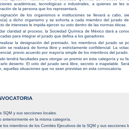
tuciones académicas, tecnológicas o industriales, a quienes se les 
nación de la persona que los representará.
signación de los organismos e instituciones se llevará a cabo, si
ado(a) a dicho organismo y se exhorta a cada miembro del jurado dec
cto de intereses le impida ejercer su voto dentro de las normas éticas.
dar claridad al proceso, la Sociedad Química de México dará a conoce
cadas para integrar el jurado que defina a los ganadores.
realizar la designación del premiado, los miembros del jurado se po
sión se realizará de forma libre y estrictamente confidencial. La vota
dencial, previo acuerdo por mayoría simple de los miembros del jurado.
rado tendrá facultades para otorgar un premio en esta categoría y su fa
rarlo desierto. El voto del jurado será libre, secreto e inapelable. Se
e, aquellas situaciones que no sean previstas en esta convocatoria.
NVOCATORIA
a SQM y sus secciones locales.
o anteriormente en la misma categoría.
de los miembros de los Comités Ejecutivos de la SQM y sus secciones l