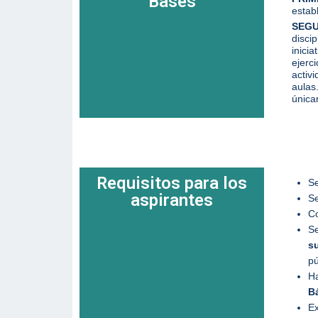
Bases
estab
SEG
disci
inici
ejerc
activ
aulas
única
Requisitos para los
Se
aspirantes
Se
Co
Se
s
pú
Ha
B
Ex