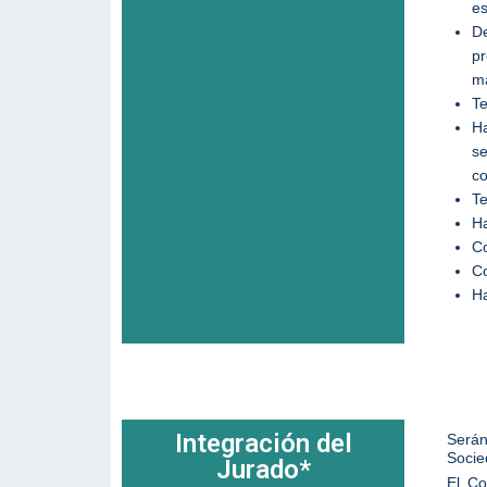
es
De
pr
ma
Te
Ha
se
co
Te
Ha
Co
Co
Ha
Integración del
Serán
Socie
Jurado*
El Co