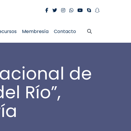
ecursos
Membresía
Contacto
acional de
l Río”,
ía