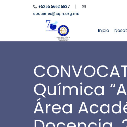
|
+5255 5662 6837
soquimex@sqm.org.mx
Inicio
Noso
CONVOCATO
Química “A
Área Acad
Docencia, 