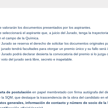
e valorarán los documentos presentados por los aspirantes.
e seleccionará el aspirante que, a juicio del Jurado, tenga la trayect
n el campo de la Química.
l Jurado se reserva el derecho de solicitar los documentos originales par
l jurado tendrá facultades para otorgar un premio único y su fallo será 
l Jurado podrá declarar desierta la convocatoria del premio si lo juzga
l voto del jurado será libre, secreto e inapelable.
arta de postulación
en papel membretado con firma autógrafa del dire
 la SQM, que destaque la trascendencia de la obra del candidato en e
atos generales, información de contacto y número de socio de la