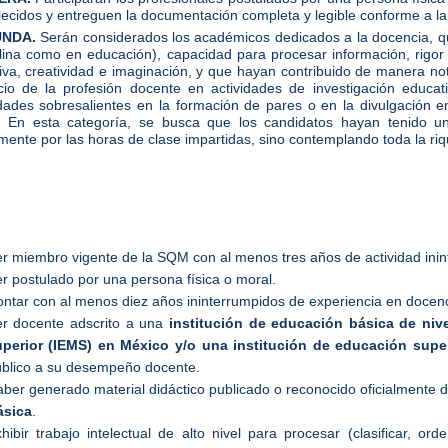
lecidos y entreguen la documentación completa y legible conforme a la
UNDA.
Serán considerados los académicos dedicados a la docencia, q
plina como en educación), capacidad para procesar información, rigor 
ativa, creatividad e imaginación, y que hayan contribuido de manera no
icio de la profesión docente en actividades de investigación educat
idades sobresalientes en la formación de pares o en la divulgación e
. En esta categoría, se busca que los candidatos hayan tenido u
mente por las horas de clase impartidas, sino contemplando toda la riq
r miembro vigente de la SQM con al menos tres años de actividad inin
r postulado por una persona física o moral.
ntar con al menos diez años ininterrumpidos de experiencia en docenc
r docente adscrito a una
institución de educación básica de ni
uperior (IEMS) en México y/o una institución de educación super
blico a su desempeño docente.
ber generado material didáctico publicado o reconocido oficialmente 
ásica
.
hibir trabajo intelectual de alto nivel para procesar (clasificar, ord