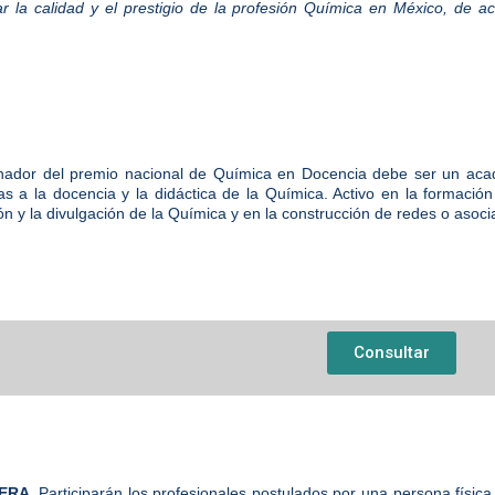
r la calidad y el prestigio de la profesión Química en México, de 
nador del premio nacional de Química en Docencia debe ser un acad
as a la docencia y la didáctica de la Química. Activo en la formaci
ión y la divulgación de la Química y en la construcción de redes o asoc
Consultar
ERA.
Participarán los profesionales postulados por una persona física