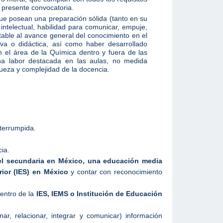
 presente convocatoria.
ue posean una preparación sólida (tanto en su
intelectual, habilidad para comunicar, empuje,
table al avance general del conocimiento en el
iva o didáctica, así como haber desarrollado
n el área de la Química dentro y fuera de las
na labor destacada en las aulas, no medida
ueza y complejidad de la docencia.
terrumpida.
ia.
vel secundaria en México, una educación media
ior (IES) en México
y contar con reconocimiento
dentro de la
IES, IEMS o Institución de Educación
enar, relacionar, integrar y comunicar) información