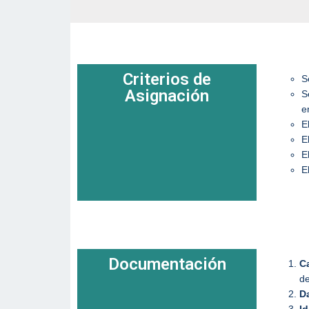
Criterios de
S
Asignación
S
e
E
E
E
E
Documentación
C
de
D